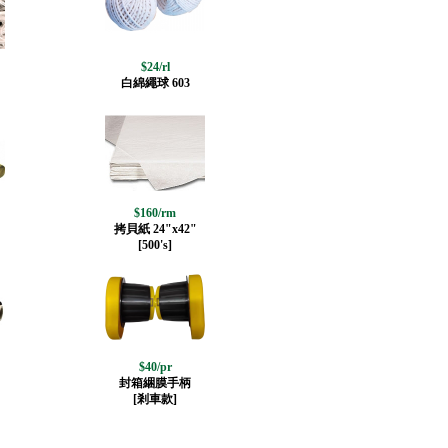
$24/rl
白綿繩球 603
$160/rm
拷貝紙 24"x42"
[500's]
$40/pr
封箱綑膜手柄
[剎車款]