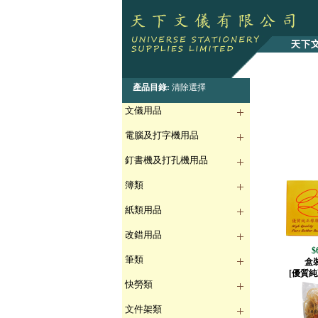
產品目錄:
清除選擇
文儀用品
電腦及打字機用品
釘書機及打孔機用品
簿類
紙類用品
改錯用品
$
筆類
盒
[優質純
快勞類
文件架類