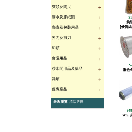
夾類及間尺
膠水及膠紙類
$1
袋
[優質純
郵寄及包裝用品
界刀及剪刀
印類
會議用品
$2
茶水間用品及藥品
混色
雜項
優惠產品
最近瀏覽
清除選擇
$48
W.S