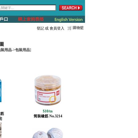
購物籃
登記
或
會員登入
圖
裝用品->包裝用品
]
$10/tn
橡筋
筒裝橡筋 No.3214
]