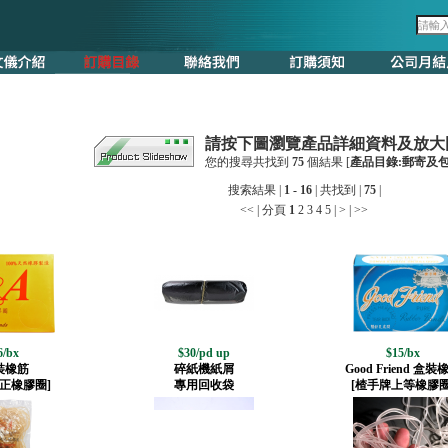
請按下圖瀏覽產品詳細資料及放大
您的搜尋共找到
75
個結果 [
產品目錄:郵寄及包
搜索結果 |
1 - 16
| 共找到 |
75
|
<<
| 分頁
1
2
3
4
5
|
>
|
>>
6/bx
$30/pd up
$15/bx
裝橡筋
碎紙機紙屑
Good Friend 盒裝
正橡膠圈]
專用回收袋
[楂手牌上等橡膠圈