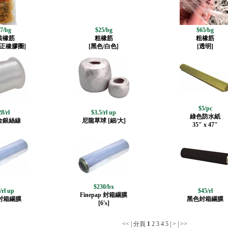
7/bg
$25/bg
$65/bg
裝橡筋
粗橡筋
粗橡筋
正橡膠圈]
[黑色/白色]
[透明]
$5/pc
8/rl
$3.5/rl up
綠色防水紙
金銀絲線
尼龍草球 [細/大]
35" x 47"
$230/bx
/rl up
$45/rl
Finepap 封箱綑膜
. 封箱綑膜
黑色封箱綑膜
[6's]
<<
| 分頁
1
2
3
4
5
|
>
|
>>